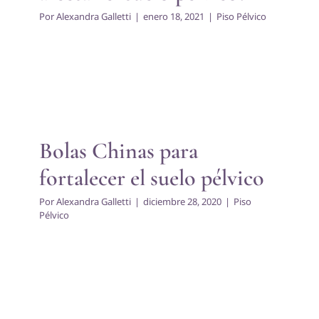
Por
Alexandra Galletti
|
enero 18, 2021
|
Piso Pélvico
Bolas Chinas para fortalecer
el suelo pélvico
Piso Pélvico
Bolas Chinas para
fortalecer el suelo pélvico
Por
Alexandra Galletti
|
diciembre 28, 2020
|
Piso
Pélvico
Tonifica tu suelo pélvico y
alcanza los mejores orgamos