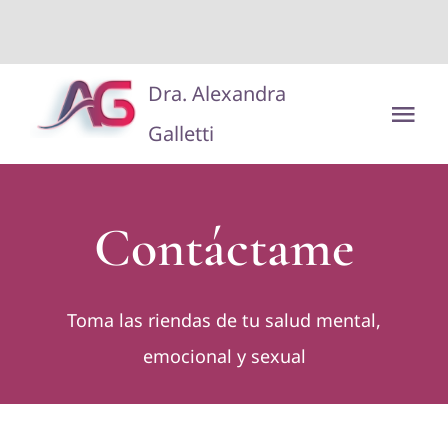
situs toto
dentoto
dentoto
Saltar
Dra. Alexandra
al
Tog
Galletti
contenido
Nav
Disclaimer/Aviso Legal
Contáctame
Toma las riendas de tu salud mental,
emocional y sexual