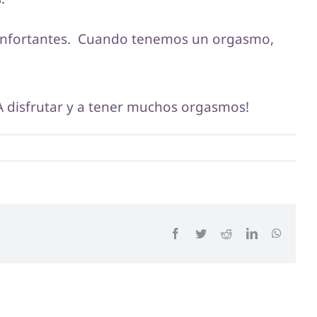
econfortantes. Cuando tenemos un orgasmo,
 ¡A disfrutar y a tener muchos orgasmos!
Facebook
Twitter
Reddit
LinkedIn
WhatsA