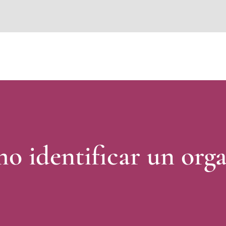
situs toto
dentoto
dentoto
o identificar un org