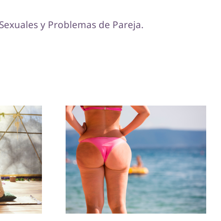
 Sexuales y Problemas de Pareja.
eva la
6 tips para disfrutar
tro
del sexo anal