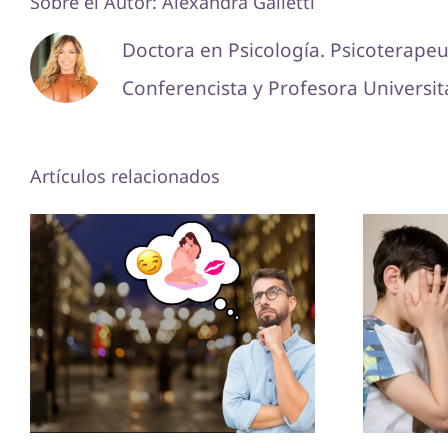
Sobre el Autor:
Alexandra Galletti
Doctora en Psicología. Psicoterapeu
Conferencista y Profesora Universita
Artículos relacionados
¿Cóm
Obsesión por el sexo
pelíc
podría ser genética