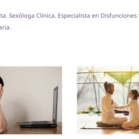
ta. Sexóloga Clínica. Especialista en Disfunciones
ria.
o influyen las
Sexo tántrico: ll
ulas porno en la
intimidad a o
sexualidad
nivel
adolescente?