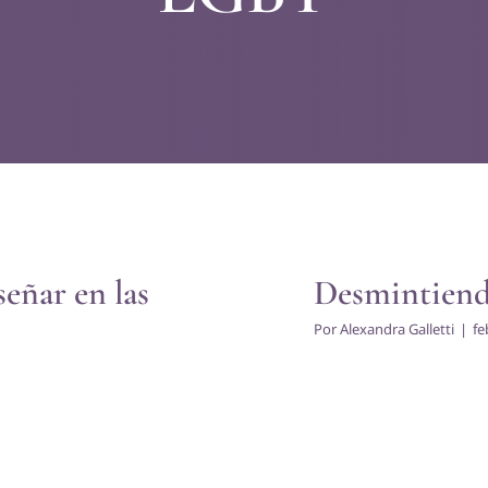
eñar en las
Desmintien
señar en las
Desmintiendo
Por
Alexandra Galletti
|
fe