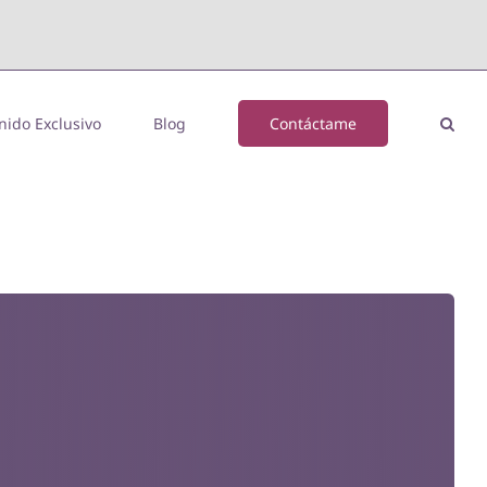
nido Exclusivo
Blog
Contáctame