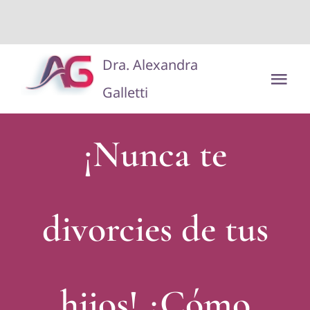
situs toto
dentoto
dentoto
Saltar
Dra. Alexandra
al
Tog
Galletti
contenido
Nav
Disclaimer/Aviso Legal
¡Nunca te
divorcies de tus
hijos! ¿Cómo