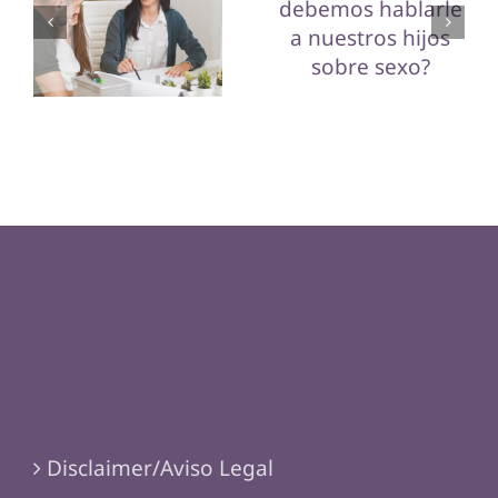
a nuestros
hablarle a
hijos una
nuestros
nueva
hijos sobre
pareja?
sexo?
Disclaimer/Aviso Legal