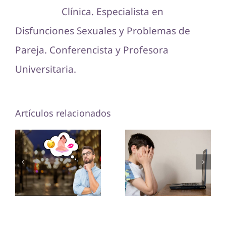
Clínica. Especialista en
Disfunciones Sexuales y Problemas de
Pareja. Conferencista y Profesora
Universitaria.
Artículos relacionados
¿Cómo
Obsesión
influyen las
por el sexo
películas
podría ser
porno en la
genética
sexualidad
adolescente?