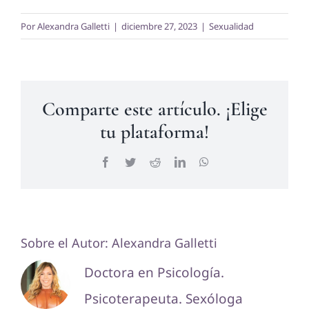
Por
Alexandra Galletti
|
diciembre 27, 2023
|
Sexualidad
Comparte este artículo. ¡Elige
tu plataforma!
Facebook
Twitter
Reddit
LinkedIn
WhatsApp
Sobre el Autor:
Alexandra Galletti
Doctora en Psicología.
Psicoterapeuta. Sexóloga