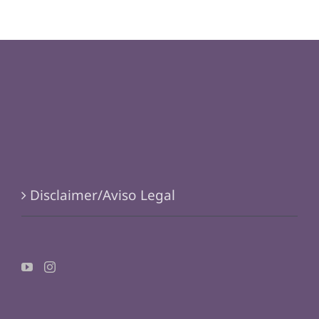
Disclaimer/Aviso Legal