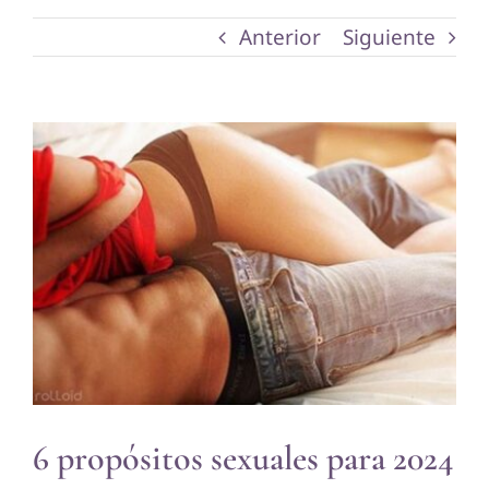
Anterior
Siguiente
Ver
imagen
más
grande
6 propósitos sexuales para 2024