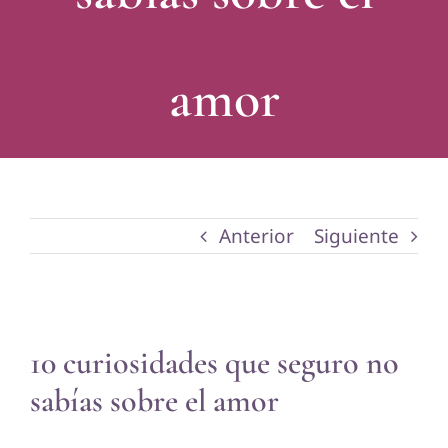
amor
Anterior
Siguiente
Ver
10 curiosidades que seguro no
imagen
sabías sobre el amor
más
grande