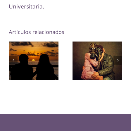
Universitaria.
Artículos relacionados
23 señales
7 claves
que
para salir al
identifican
ruedo
una
después de
relación
una ruptura
tóxica