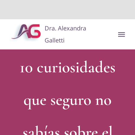
situs toto
dentoto
dentoto
Saltar
Dra. Alexandra
al
Tog
Galletti
contenido
Nav
Disclaimer/Aviso Legal
10 curiosidades
que seguro no
sabías sobre el