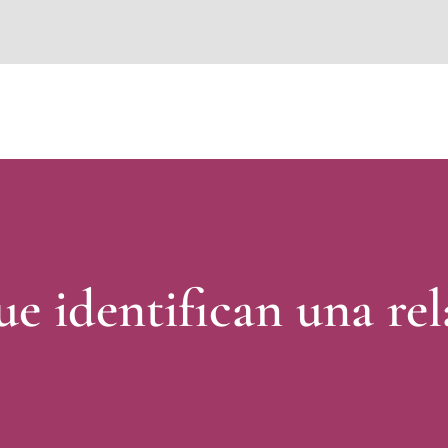
situs toto
dentoto
dentoto
ue identifican una re