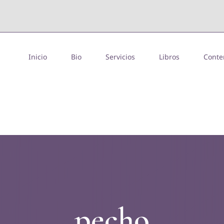
situs toto
dentoto
dentoto
Inicio
Bio
Servicios
Libros
Conte
pecho