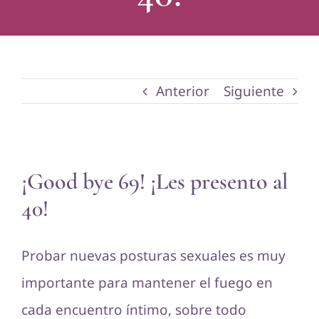
Anterior
Siguiente
Ver
¡Good bye 69! ¡Les presento al
imagen
40!
más
grande
Probar nuevas posturas sexuales es muy
importante para mantener el fuego en
cada encuentro íntimo, sobre todo