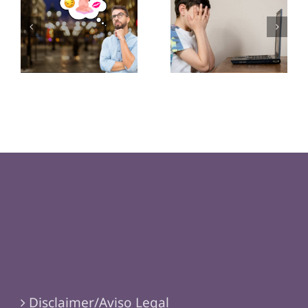
por el sexo
películas
podría ser
porno en la
genética
sexualidad
adolescente?
Disclaimer/Aviso Legal