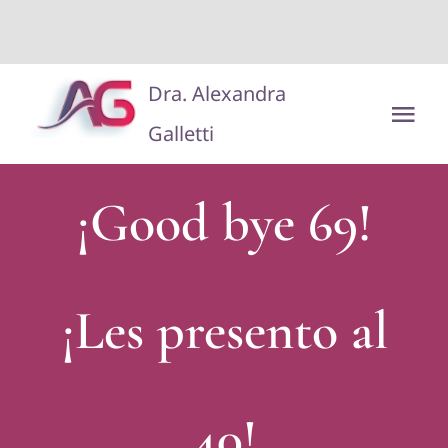
situs toto
dentoto
dentoto
Saltar
Dra. Alexandra
al
Tog
Galletti
contenido
Nav
Disclaimer/Aviso Legal
¡Good bye 69!
¡Les presento al
40!