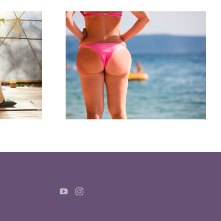
eva la
6 tips para disfrutar
tro
del sexo anal