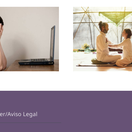
o influyen las
Sexo tántrico: ll
ulas porno en la
intimidad a o
sexualidad
nivel
adolescente?
er/Aviso Legal