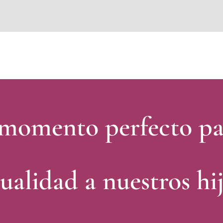
situs toto
dentoto
dentoto
 momento perfecto par
ualidad a nuestros hi