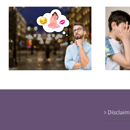
¿Cóm
Obsesión por el sexo
pelíc
podría ser genética
Disclaim