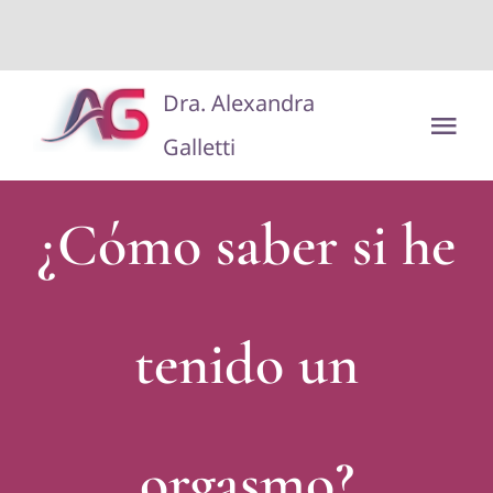
situs toto
dentoto
dentoto
Saltar
Dra. Alexandra
al
Tog
Galletti
contenido
Nav
Disclaimer/Aviso Legal
¿Cómo saber si he
tenido un
orgasmo?