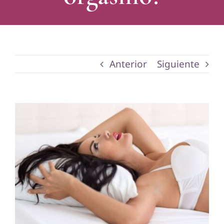
Anterior
Siguiente
Ver
imagen
más
grande