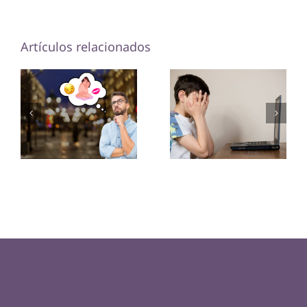
Artículos relacionados
¿Cómo
Obsesión
influyen las
por el sexo
películas
podría ser
porno en la
genética
sexualidad
adolescente?