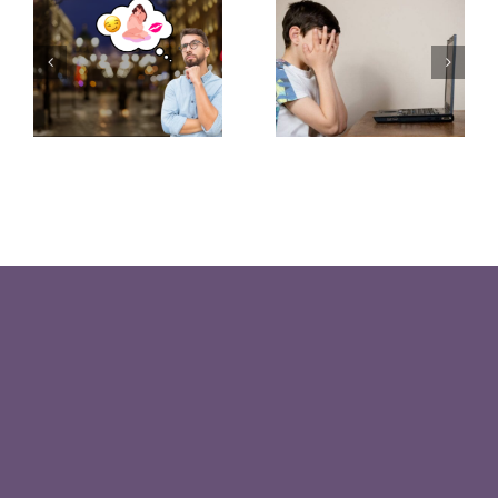
Obsesión
influyen las
por el sexo
películas
podría ser
porno en la
genética
sexualidad
adolescente?