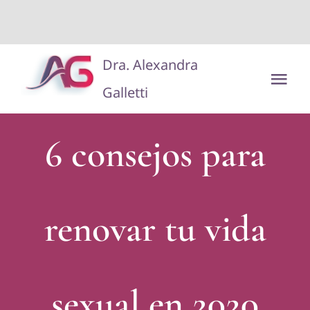
situs toto
dentoto
dentoto
Saltar
Dra. Alexandra
al
Tog
Galletti
contenido
Nav
Disclaimer/Aviso Legal
6 consejos para
renovar tu vida
sexual en 2020