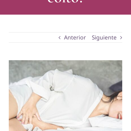
Anterior
Siguiente
Ver
imagen
más
grande