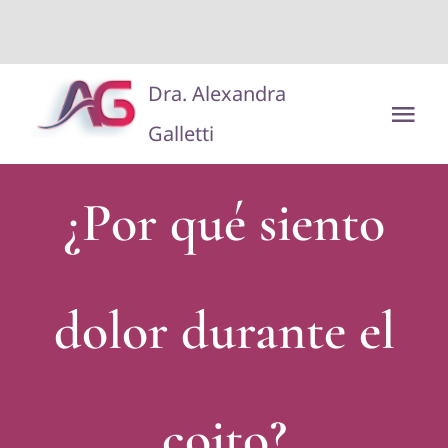
situs toto
dentoto
dentoto
Saltar
Dra. Alexandra
al
Tog
Galletti
contenido
Nav
Disclaimer/Aviso Legal
¿Por qué siento
dolor durante el
coito?