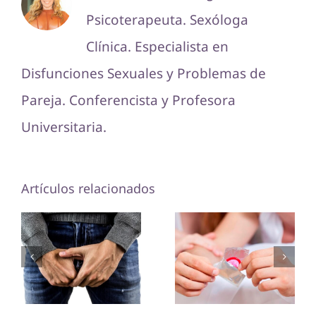
Psicoterapeuta. Sexóloga
Clínica. Especialista en
Disfunciones Sexuales y Problemas de
Pareja. Conferencista y Profesora
Universitaria.
Artículos relacionados
¡Cuidado!
Síntomas
¿Alergias
que no son
relacionadas
normales
al sexo?
en el pene