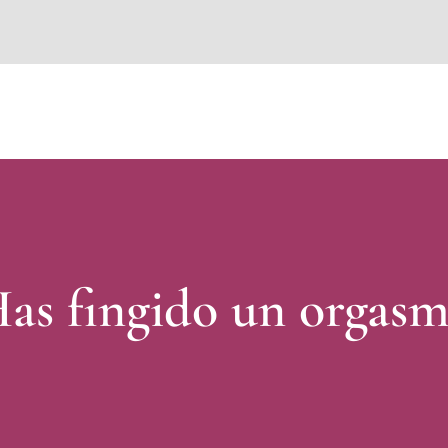
situs toto
dentoto
dentoto
as fingido un orgas