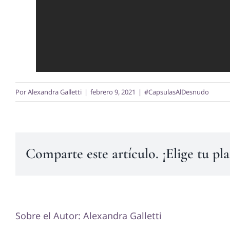
Por
Alexandra Galletti
|
febrero 9, 2021
|
#CapsulasAlDesnudo
Comparte este artículo. ¡Elige tu pl
Sobre el Autor:
Alexandra Galletti