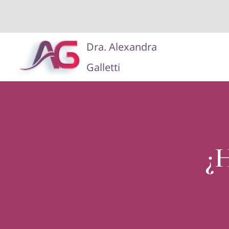
Saltar
Dra. Alexandra
al
Galletti
contenido
¿H